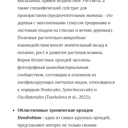
высыхания, прямое воздействие УФ-света, а
также специфический субстрат для
произрастания (предпочтительная экониша - это
деревья с заполненными гумусом трещинами и
листовым опадом на стволах и ветвях деревьев).
Полезные растительно-микробные
взаимодействия вносят значительный вклад в
питание, рост и развитие растения-хозяина.
Корни безлистных орхидей заселены
фототрофным цианобактериальным
сообществом, состоящим в основном из
азотфиксирующих нитчатых видов, относящихся
к порядкам
Nostocales
,
Synechococcales
и
Oscillatoriales
(Tsavkelova et al., 2022);
Облиственные тропические орхидеи
Dendrobium
-
одни из самых крупных орхидей,
представляют интерес не только своими