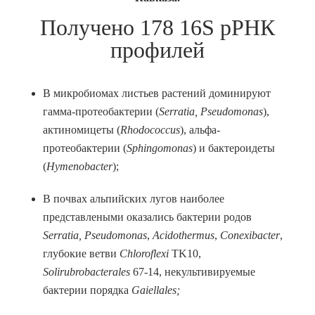
Получено 178 16S рРНК
профилей
В микробиомах листьев растений доминируют
гамма-протеобактерии (
Serratia
,
Pseudomonas
),
актиномицеты (
Rhodococcus
), альфа-
протеобактерии (
Sphingomonas
) и бактероидеты
(
Hymenobacter
);
В почвах альпийских лугов наиболее
представлеными оказались бактерии родов
Serratia
,
Pseudomonas
,
Acidothermus
,
Conexibacter
,
глубокие ветви
Chloroflexi
TK10,
Solirubrobacterales
67-14, некультивируемые
бактерии порядка
Gaiellales;