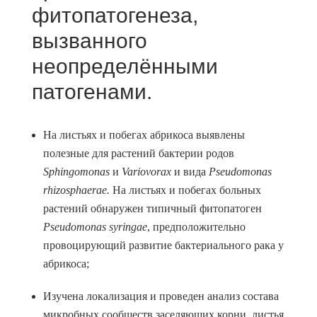
фитопатогенеза,
вызванного
неопределёнными
патогенами.
На листьях и побегах абрикоса выявлены
полезные для растений бактерии родов
Sphingomonas
и
Variovorax
и вида
Pse
udomonas
rhizosphaerae
.
На листьях и побегах больных
растений обнаружен типичный фитопатоген
Pseudomonas
syringae
, предположительно
провоцирующий развитие бактериального рака у
абрикоса;
Изучена локализация и проведен анализ состава
микробных сообществ заселяющих корни, листья